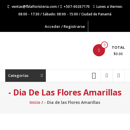
Saltar
ventas@fblafloristeria.com /
+507-60267170
Lunes a Viernes:
contenido
08:00 - 17:30 / Sábado: 08:00 - 15:00 / Ciudad de Panamá
Acceder / Registrarse
La
0
TOTAL
Floristería
$0.00
FB
Floristería
Categorías
Lider
- Dia De Las Flores Amarillas
Inicio
/ - Dia de las Flores Amarillas