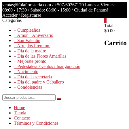
Saltar
ventas@fblafloristeria.com /
+507-60267170
Lunes a Viernes:
contenido
08:00 - 17:30 / Sábado: 08:00 - 15:00 / Ciudad de Panamá
Acceder / Registrarse
Categorías
0
La
Total
– Cumpleaños
$0.00
Floristería
– Amor – Aniversario
FB
– San Valentín
Carrito
– Arreglos Premium
Floristería
– Día de la madre
Lider
– Dia de las Flores Amarillas
– Mejórate pronto
– Pedestales/ Eventos / Inauguración
– Nacimiento
– Día de la secretaria
– Día del padre y Caballero
– Condolencias
Buscar
por:
Home
Tienda
Contacto
Términos y Condiciones