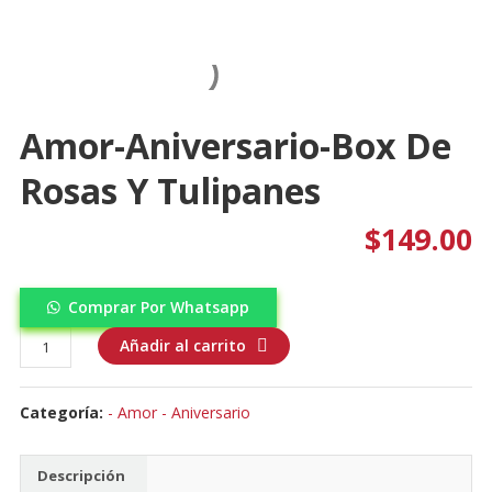
Amor-Aniversario-Box De
Rosas Y Tulipanes
$
149.00
Comprar Por Whatsapp
Amor-
Añadir al carrito
aniversario-
Box
Categoría:
- Amor - Aniversario
De
Rosas
y
Descripción
Tulipanes