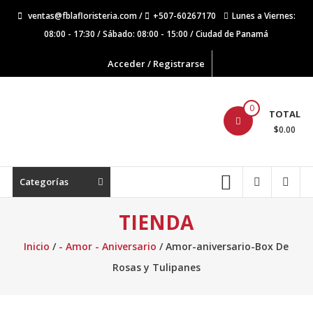
Saltar
ventas@fblafloristeria.com /
+507-60267170
Lunes a Viernes:
contenido
08:00 - 17:30 / Sábado: 08:00 - 15:00 / Ciudad de Panamá
Acceder / Registrarse
La
0
TOTAL
Floristería
$0.00
FB
Floristería
Categorías
Lider
TIENDA
Inicio
/
- Amor - Aniversario
/ Amor-aniversario-Box De
Rosas y Tulipanes