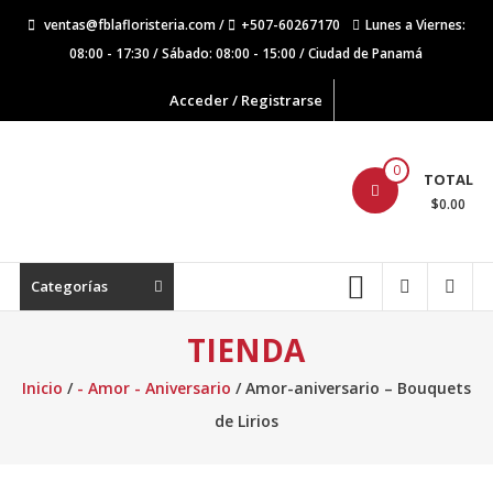
Saltar
ventas@fblafloristeria.com /
+507-60267170
Lunes a Viernes:
contenido
08:00 - 17:30 / Sábado: 08:00 - 15:00 / Ciudad de Panamá
Acceder / Registrarse
La
0
TOTAL
Floristería
$0.00
FB
Floristería
Categorías
Lider
TIENDA
Inicio
/
- Amor - Aniversario
/ Amor-aniversario – Bouquets
de Lirios