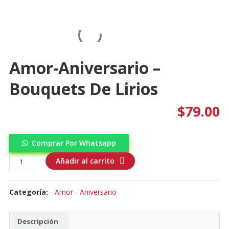
Amor-Aniversario –
Bouquets De Lirios
$
79.00
Comprar Por Whatsapp
Amor-
Añadir al carrito
aniversario
-
Categoría:
- Amor - Aniversario
Bouquets
de
Lirios
Descripción
cantidad