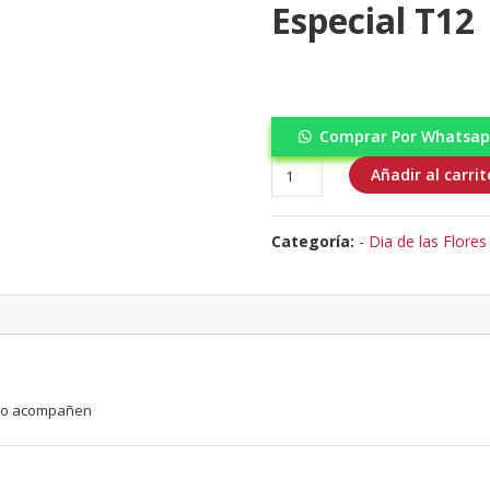
Especial T12
Comprar Por Whatsa
Dia
Añadir al carrit
de
las
Categoría:
- Dia de las Flores
Flores
Amarillas
-
Arreglo
especial
T12
cantidad
e lo acompañen