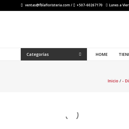
Saltar
ventas@fblafloristeria.com /
+507-60267170
Lunes a Vier
contenido
La
Floristería
FB
Floristería
Categorías
HOME
TIEN
Lider
Inicio
/
- D