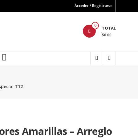
Acceder / Registrarse
0
TOTAL
$0.00
FB
special T12
ores Amarillas – Arreglo