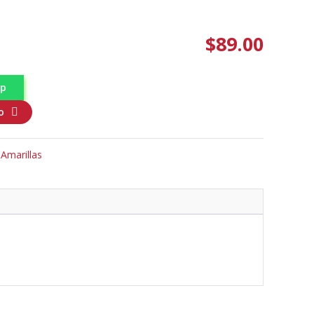
$
89.00
pp
o
 Amarillas