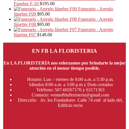
Funebre F-10
$
195.00
Funerario - Arreglo
fúnebre F09
$
95.00
Funerario - Arreglo
fúnebre F08
$
95.00
Funerario - Arreglo
fúnebre F07
$
149.00
EN FB LA FLORISTERIA
En LA FLORISTERÍA nos esforzamos por brindarte la mejor
atención en el menor tiempo posible.
Horario: Lun – viernes de 8:00 a.m. a 5:30 p.m.
Sábados 8:00 a.m. a 3:00 p.m y Dom cerrados
Teléfono: 507-60267170 y 63171363
Contacto: ventasfblafloristeria@gmail.com
Dirección: Av. los Fundadores Calle 74 esté al lado del,
Edificio rocio