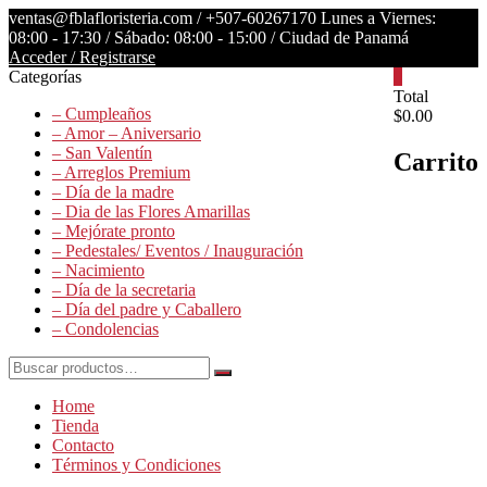
Saltar
ventas@fblafloristeria.com /
+507-60267170
Lunes a Viernes:
contenido
08:00 - 17:30 / Sábado: 08:00 - 15:00 / Ciudad de Panamá
Acceder / Registrarse
Categorías
0
La
Total
– Cumpleaños
$0.00
Floristería
– Amor – Aniversario
FB
– San Valentín
Carrito
– Arreglos Premium
Floristería
– Día de la madre
Lider
– Dia de las Flores Amarillas
– Mejórate pronto
– Pedestales/ Eventos / Inauguración
– Nacimiento
– Día de la secretaria
– Día del padre y Caballero
– Condolencias
Buscar
por:
Home
Tienda
Contacto
Términos y Condiciones