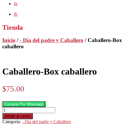
Ig
fb
Tienda
Inicio
/
- Día del padre y Caballero
/ Caballero-Box
caballero
Caballero-Box caballero
$
75.00
Comprar Por Whatsapp
Caballero-
Box
Añadir al carrito
caballero
Categoría:
- Día del padre y Caballero
cantidad