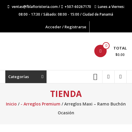
Saltar
ventas@fblafloristeria.com /
+507-60267170
Lunes a Viernes:
contenido
08:00 - 17:30 / Sábado: 08:00 - 15:00 / Ciudad de Panamá
Acceder / Registrarse
La
0
TOTAL
Floristería
$0.00
FB
Floristería
Categorías
Lider
TIENDA
Inicio
/
- Arreglos Premium
/ Arreglos Maxi – Ramo Buchón
Ocasión