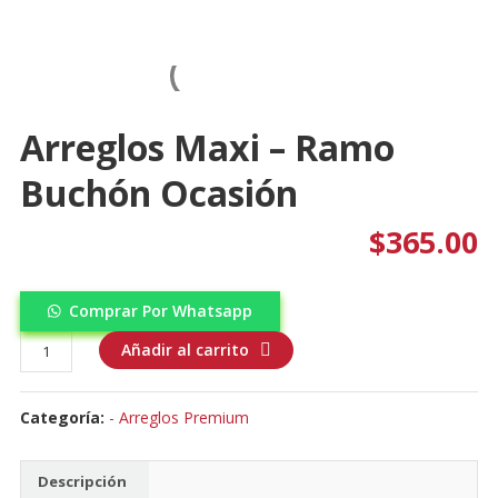
Arreglos Maxi – Ramo
Buchón Ocasión
$
365.00
Comprar Por Whatsapp
Arreglos
Añadir al carrito
Maxi
-
Categoría:
- Arreglos Premium
Ramo
Buchón
Ocasión
Descripción
cantidad