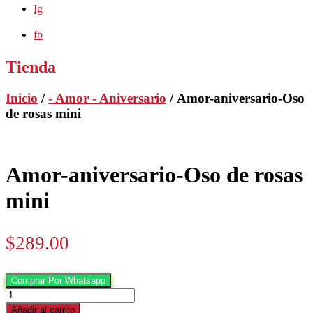
Ig
fb
Tienda
Inicio
/
- Amor - Aniversario
/ Amor-aniversario-Oso
de rosas mini
Amor-aniversario-Oso de rosas
mini
$
289.00
Comprar Por Whatsapp
Amor-
aniversario-
Añadir al carrito