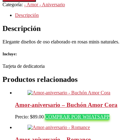
Oso
Categoría:
- Amor - Aniversario
de
rosas
Descripción
mini
cantidad
Descripción
Elegante diseños de oso elaborado en rosas minis naturales.
Incluye:
Tarjeta de dedicatoria
Productos relacionados
Amor-aniversario – Buchón Amor Cora
Precio:
$
89.00
COMPRAR POR WHATSAPP
Amor-aniversario – Romance