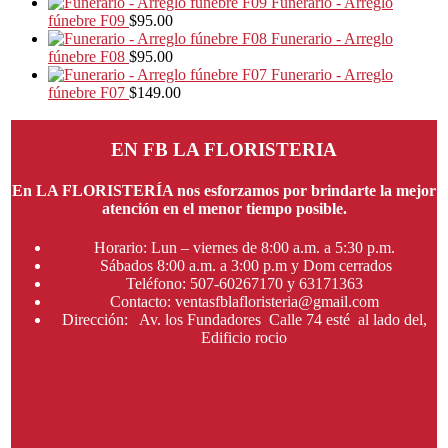
Funerario - Arreglo
fúnebre F09
$
95.00
Funerario - Arreglo
fúnebre F08
$
95.00
Funerario - Arreglo
fúnebre F07
$
149.00
EN FB LA FLORISTERIA
En LA FLORISTERÍA nos esforzamos por brindarte la mejor
atención en el menor tiempo posible.
Horario: Lun – viernes de 8:00 a.m. a 5:30 p.m.
Sábados 8:00 a.m. a 3:00 p.m y Dom cerrados
Teléfono: 507-60267170 y 63171363
Contacto: ventasfblafloristeria@gmail.com
Dirección: Av. los Fundadores Calle 74 esté al lado del,
Edificio rocio