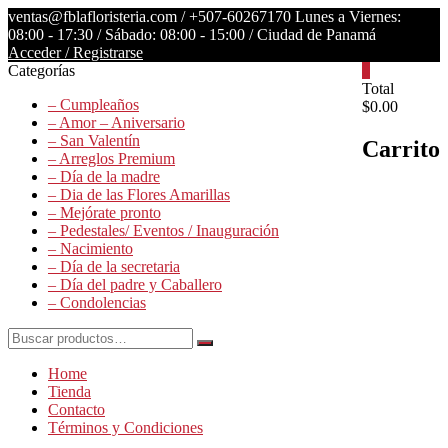
Saltar
ventas@fblafloristeria.com /
+507-60267170
Lunes a Viernes:
contenido
08:00 - 17:30 / Sábado: 08:00 - 15:00 / Ciudad de Panamá
Acceder / Registrarse
Categorías
0
La
Total
– Cumpleaños
$0.00
Floristería
– Amor – Aniversario
FB
– San Valentín
Carrito
– Arreglos Premium
Floristería
– Día de la madre
Lider
– Dia de las Flores Amarillas
– Mejórate pronto
– Pedestales/ Eventos / Inauguración
– Nacimiento
– Día de la secretaria
– Día del padre y Caballero
– Condolencias
Buscar
por:
Home
Tienda
Contacto
Términos y Condiciones