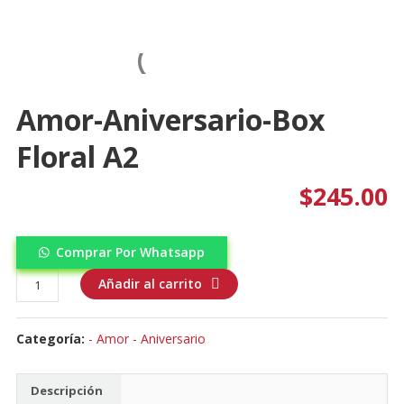
Amor-Aniversario-Box
Floral A2
$
245.00
Comprar Por Whatsapp
Amor-
Añadir al carrito
aniversario-
Box
Categoría:
- Amor - Aniversario
Floral
A2
cantidad
Descripción