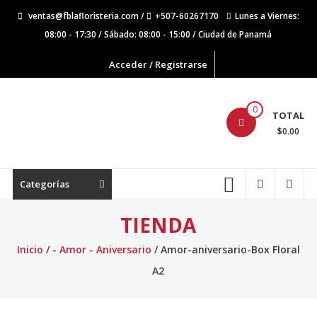
Saltar
ventas@fblafloristeria.com /
+507-60267170
Lunes a Viernes:
contenido
08:00 - 17:30 / Sábado: 08:00 - 15:00 / Ciudad de Panamá
Acceder / Registrarse
La
0
TOTAL
Floristería
$0.00
FB
Floristería
Categorías
Lider
TIENDA
Inicio
/
- Amor - Aniversario
/ Amor-aniversario-Box Floral
A2