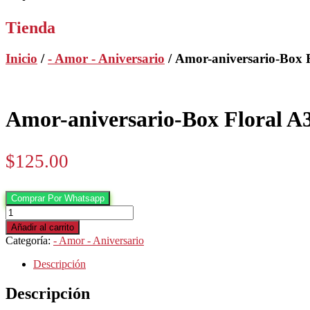
Tienda
Inicio
/
- Amor - Aniversario
/ Amor-aniversario-Box 
Amor-aniversario-Box Floral A
$
125.00
Comprar Por Whatsapp
Amor-
aniversario-
Añadir al carrito
Box
Categoría:
- Amor - Aniversario
Floral
A3
Descripción
cantidad
Descripción