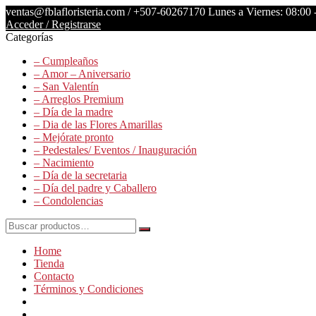
Saltar
ventas@fblafloristeria.com /
+507-60267170
Lunes a Viernes: 08:00 
contenido
Acceder / Registrarse
Categorías
La
– Cumpleaños
Floristería
– Amor – Aniversario
FB
– San Valentín
– Arreglos Premium
Floristería
– Día de la madre
Lider
– Dia de las Flores Amarillas
– Mejórate pronto
– Pedestales/ Eventos / Inauguración
– Nacimiento
– Día de la secretaria
– Día del padre y Caballero
– Condolencias
Buscar
por:
Home
Tienda
Contacto
Términos y Condiciones
Ig
fb