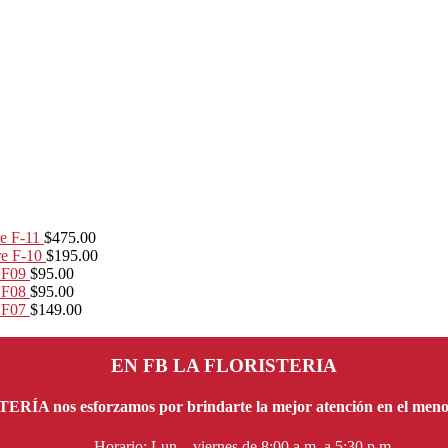
e F-11
$
475.00
re F-10
$
195.00
 F09
$
95.00
 F08
$
95.00
 F07
$
149.00
EN FB LA FLORISTERIA
ÍA nos esforzamos por brindarte la mejor atención en el menor
Horario: Lun – viernes de 8:00 a.m. a 5:30 p.m.