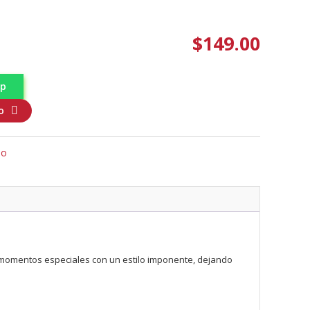
$
149.00
pp
o
io
r momentos especiales con un estilo imponente, dejando