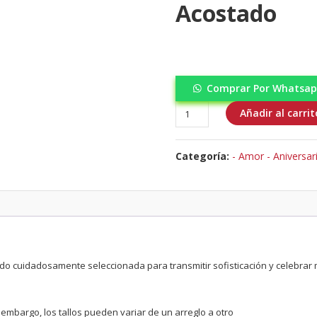
Acostado
Comprar Por Whatsa
Amor-
Añadir al carrit
aniversario
-
Categoría:
- Amor - Aniversar
Box
floral
Oso
Acostado
cantidad
ido cuidadosamente seleccionada para transmitir sofisticación y celebra
n embargo, los tallos pueden variar de un arreglo a otro