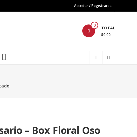
Acceder / Registrarse
0
TOTAL
$0.00
FB
stado
ario – Box Floral Oso