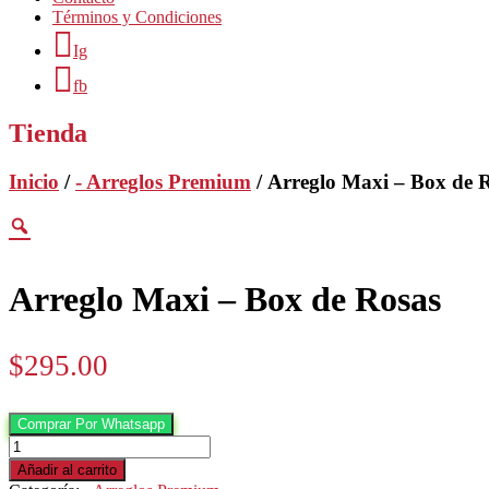
Términos y Condiciones
Ig
fb
Tienda
Inicio
/
- Arreglos Premium
/ Arreglo Maxi – Box de 
Arreglo Maxi – Box de Rosas
$
295.00
Comprar Por Whatsapp
Arreglo
Maxi
Añadir al carrito
-