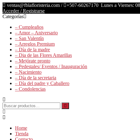
Saltar
ventas@fblafloristeria.com /
+507-60267170
Lunes a Viernes: 08
contenido
Acceder / Registrarse
Categorías
La
– Cumpleaños
Floristería
– Amor – Aniversario
FB
– San Valentín
– Arreglos Premium
Floristería
– Día de la madre
Lider
– Dia de las Flores Amarillas
– Mejórate pronto
– Pedestales/ Eventos / Inauguración
– Nacimiento
– Día de la secretaria
– Día del padre y Caballero
– Condolencias
Buscar
por:
Home
Tienda
Contacto