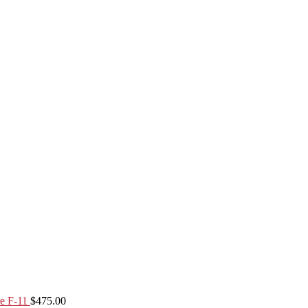
e F-11
$
475.00