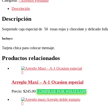
Categoría:
- Arreglos Premium
Box
de
Descripción
Rosas
cantidad
Descripción
Sorprende caja especial de 50 rosas rojas y chocolate y delicado folla
Incluye:
Tarjeta chica para colocar mensaje.
Productos relacionados
Arreglo Maxi – A-1 Ocasion especial
Precio:
$
245.00
COMPRAR POR WHATSAPP