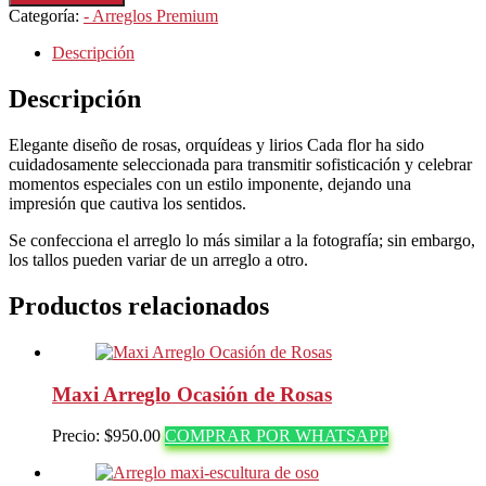
–
Categoría:
- Arreglos Premium
P-
2
Descripción
Ocasión
especial
Descripción
cantidad
Elegante diseño de rosas, orquídeas y lirios Cada flor ha sido
cuidadosamente seleccionada para transmitir sofisticación y celebrar
momentos especiales con un estilo imponente, dejando una
impresión que cautiva los sentidos.
Se confecciona el arreglo lo más similar a la fotografía; sin embargo,
los tallos pueden variar de un arreglo a otro.
Productos relacionados
Maxi Arreglo Ocasión de Rosas
Precio:
$
950.00
COMPRAR POR WHATSAPP