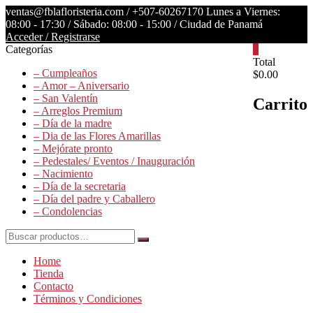
Saltar
ventas@fblafloristeria.com /
+507-60267170
Lunes a Viernes:
contenido
08:00 - 17:30 / Sábado: 08:00 - 15:00 / Ciudad de Panamá
Acceder / Registrarse
Categorías
0
La
Total
– Cumpleaños
$0.00
Floristería
– Amor – Aniversario
FB
– San Valentín
Carrito
– Arreglos Premium
Floristería
– Día de la madre
Lider
– Dia de las Flores Amarillas
– Mejórate pronto
– Pedestales/ Eventos / Inauguración
– Nacimiento
– Día de la secretaria
– Día del padre y Caballero
– Condolencias
Buscar
por:
Home
Tienda
Contacto
Términos y Condiciones