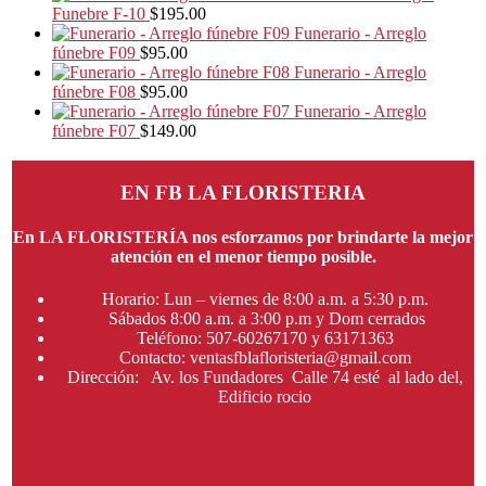
Funebre F-10
$
195.00
Funerario - Arreglo
fúnebre F09
$
95.00
Funerario - Arreglo
fúnebre F08
$
95.00
Funerario - Arreglo
fúnebre F07
$
149.00
EN FB LA FLORISTERIA
En LA FLORISTERÍA nos esforzamos por brindarte la mejor
atención en el menor tiempo posible.
Horario: Lun – viernes de 8:00 a.m. a 5:30 p.m.
Sábados 8:00 a.m. a 3:00 p.m y Dom cerrados
Teléfono: 507-60267170 y 63171363
Contacto: ventasfblafloristeria@gmail.com
Dirección: Av. los Fundadores Calle 74 esté al lado del,
Edificio rocio