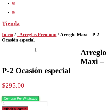
Ig
fb
Tienda
Inicio
/
- Arreglos Premium
/ Arreglo Maxi – P-2
Ocasión especial
Arreglo
Maxi –
P-2 Ocasión especial
$
295.00
Comprar Por Whatsapp
Arreglo
Maxi
Añadir al carrito