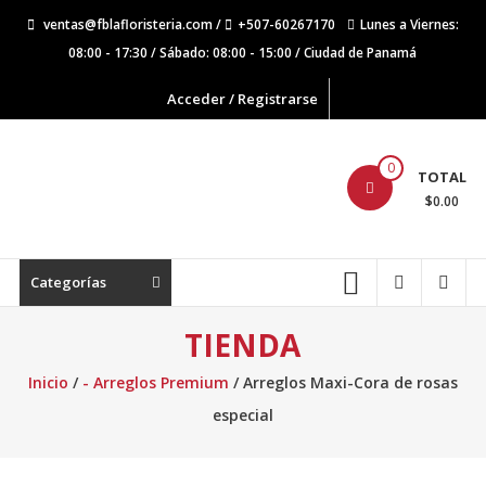
Saltar
ventas@fblafloristeria.com /
+507-60267170
Lunes a Viernes:
contenido
08:00 - 17:30 / Sábado: 08:00 - 15:00 / Ciudad de Panamá
Acceder / Registrarse
La
0
TOTAL
Floristería
$0.00
FB
Floristería
Categorías
Lider
TIENDA
Inicio
/
- Arreglos Premium
/ Arreglos Maxi-Cora de rosas
especial