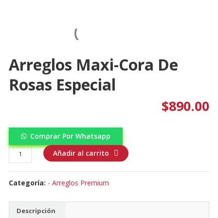
Arreglos Maxi-Cora De
Rosas Especial
$
890.00
Comprar Por Whatsapp
Arreglos
Añadir al carrito
Maxi-
Cora
Categoría:
- Arreglos Premium
de
rosas
especial
Descripción
cantidad