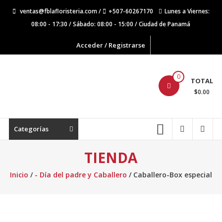
Saltar
ventas@fblafloristeria.com /
+507-60267170
Lunes a Viernes:
contenido
08:00 - 17:30 / Sábado: 08:00 - 15:00 / Ciudad de Panamá
Acceder / Registrarse
La
0
TOTAL
Floristería
$0.00
FB
Floristería
Categorías
Lider
TIENDA
Inicio
/
- Día del padre y Caballero
/ Caballero-Box especial