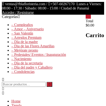
Saltar
ventas@fblafloristeria.com /
+507-60267170
Lunes a Viernes:
contenido
08:00 - 17:30 / Sábado: 08:00 - 15:00 / Ciudad de Panamá
Acceder / Registrarse
Categorías
0
La
Total
– Cumpleaños
$0.00
Floristería
– Amor – Aniversario
FB
– San Valentín
Carrito
– Arreglos Premium
Floristería
– Día de la madre
Lider
– Dia de las Flores Amarillas
– Mejórate pronto
– Pedestales/ Eventos / Inauguración
– Nacimiento
– Día de la secretaria
– Día del padre y Caballero
– Condolencias
Buscar
por:
Home
Tienda