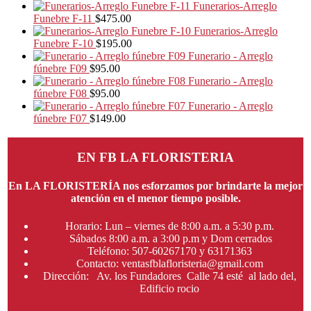
Funerarios-Arreglo
Funebre F-11
$
475.00
Funerarios-Arreglo
Funebre F-10
$
195.00
Funerario - Arreglo
fúnebre F09
$
95.00
Funerario - Arreglo
fúnebre F08
$
95.00
Funerario - Arreglo
fúnebre F07
$
149.00
EN FB LA FLORISTERIA
En LA FLORISTERÍA nos esforzamos por brindarte la mejor
atención en el menor tiempo posible.
Horario: Lun – viernes de 8:00 a.m. a 5:30 p.m.
Sábados 8:00 a.m. a 3:00 p.m y Dom cerrados
Teléfono: 507-60267170 y 63171363
Contacto: ventasfblafloristeria@gmail.com
Dirección: Av. los Fundadores Calle 74 esté al lado del,
Edificio rocio