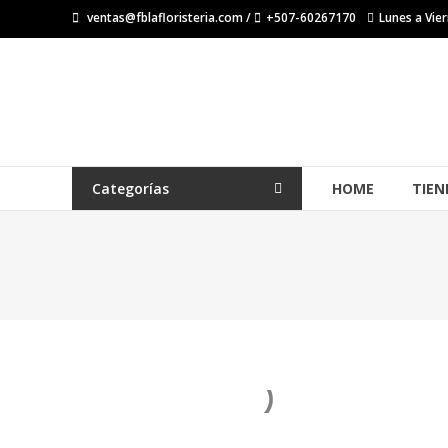
Saltar
ventas@fblafloristeria.com /
+507-60267170
Lunes a Vier
contenido
La
Floristería
FB
Floristería
Categorías
HOME
TIEN
Lider