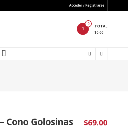
Acceder / Registrarse
0
TOTAL
$0.00
FB
– Cono Golosinas
$
69.00