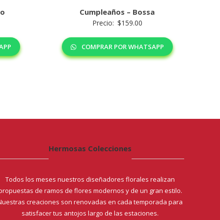
eo
Cumpleaños – Bossa
Precio:
$
159.00
APP
COMPRAR POR WHATSAPP
Hermosas Colecciones
Todos los meses nuestros diseñadores florales realizan
propuestas de ramos de flores modernos y de un gran estilo.
Nuestras creaciones son renovadas en cada temporada para
satisfacer tus antojos largo de las estaciones.