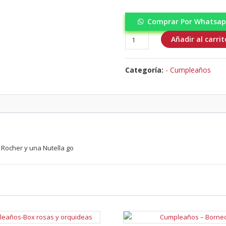
Comprar Por Whatsa
Cumpleaños
Añadir al carrit
-
Cono
Categoría:
- Cumpleaños
Golosinas
cantidad
 Rocher y una Nutella go