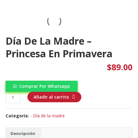
Día De La Madre –
Princesa En Primavera
$
89.00
Comprar Por Whatsapp
Día
Añadir al carrito
de
la
Categoría:
- Día de la madre
madre
-
Princesa
Descripción
en