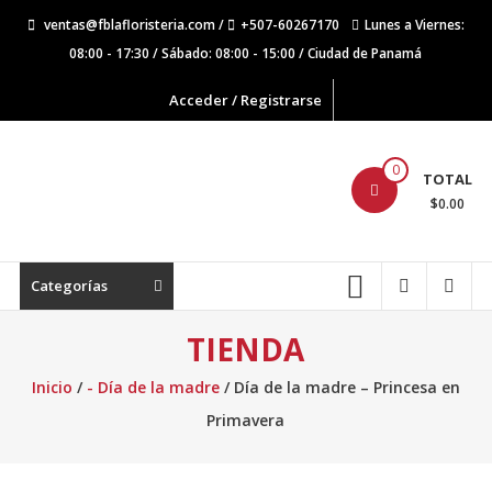
Saltar
ventas@fblafloristeria.com /
+507-60267170
Lunes a Viernes:
contenido
08:00 - 17:30 / Sábado: 08:00 - 15:00 / Ciudad de Panamá
Acceder / Registrarse
La
0
TOTAL
Floristería
$0.00
FB
Floristería
Categorías
Lider
TIENDA
Inicio
/
- Día de la madre
/ Día de la madre – Princesa en
Primavera