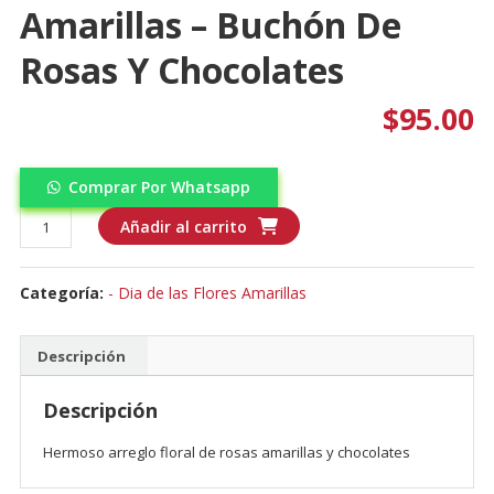
Amarillas – Buchón De
Rosas Y Chocolates
$
95.00
Comprar Por Whatsapp
Dia
Añadir al carrito
de
las
Categoría:
- Dia de las Flores Amarillas
Flores
Amarillas
-
Descripción
Buchón
de
Descripción
Rosas
y
Hermoso arreglo floral de rosas amarillas y chocolates
chocolates