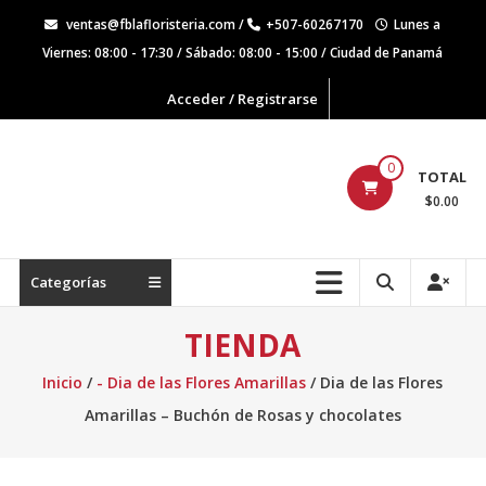
Saltar
ventas@fblafloristeria.com /
+507-60267170
Lunes a
contenido
Viernes: 08:00 - 17:30 / Sábado: 08:00 - 15:00 / Ciudad de Panamá
Acceder / Registrarse
La
0
TOTAL
Floristería
$0.00
FB
Floristería
Categorías
Lider
TIENDA
Inicio
/
- Dia de las Flores Amarillas
/ Dia de las Flores
Amarillas – Buchón de Rosas y chocolates