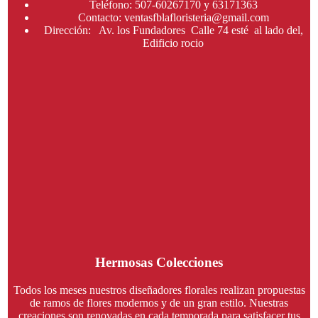
Teléfono: 507-60267170 y 63171363
Contacto: ventasfblafloristeria@gmail.com
Dirección: Av. los Fundadores Calle 74 esté al lado del,
Edificio rocio
Hermosas Colecciones
Todos los meses nuestros diseñadores florales realizan propuestas
de ramos de flores modernos y de un gran estilo. Nuestras
creaciones son renovadas en cada temporada para satisfacer tus