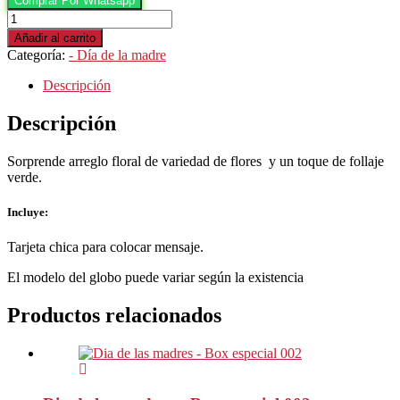
Comprar Por Whatsapp
Dia
de
Añadir al carrito
las
Categoría:
- Día de la madre
Madres
-
Descripción
Box
inolvidable
Descripción
Mama
cantidad
Sorprende arreglo floral de variedad de flores y un toque de follaje
verde.
Incluye:
Tarjeta chica para colocar mensaje.
El modelo del globo puede variar según la existencia
Productos relacionados