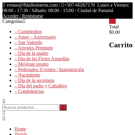
Saltar
ventas@fblafloristeria.com /
+507-60267170
Lunes a Viernes:
contenido
08:00 - 17:30 / Sábado: 08:00 - 15:00 / Ciudad de Panamá
Acceder / Registrarse
Categorías
0
La
Total
– Cumpleaños
$0.00
Floristería
– Amor – Aniversario
FB
– San Valentín
Carrito
– Arreglos Premium
Floristería
– Día de la madre
Lider
– Dia de las Flores Amarillas
– Mejórate pronto
– Pedestales/ Eventos / Inauguración
– Nacimiento
– Día de la secretaria
– Día del padre y Caballero
– Condolencias
Buscar
por:
Home
Tienda