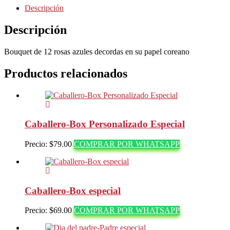
Bouquet
Descripción
de
12
Descripción
rosas
azules
Bouquet de 12 rosas azules decordas en su papel coreano
cantidad
Productos relacionados
Caballero-Box Personalizado Especial
Precio:
$
79.00
COMPRAR POR WHATSAPP
Caballero-Box especial
Precio:
$
69.00
COMPRAR POR WHATSAPP