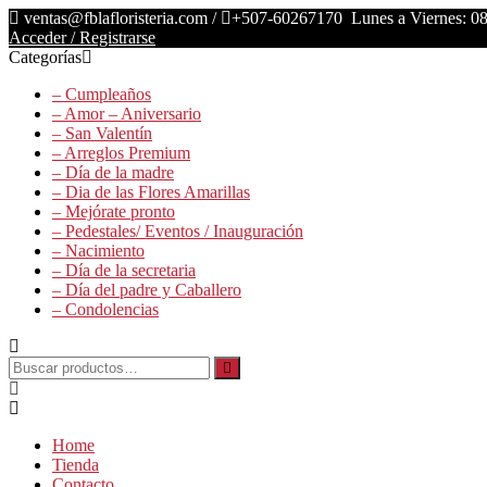
Saltar
ventas@fblafloristeria.com /
+507-60267170
Lunes a Viernes: 08
contenido
Acceder / Registrarse
Categorías
La
– Cumpleaños
Floristería
– Amor – Aniversario
FB
– San Valentín
– Arreglos Premium
Floristería
– Día de la madre
Lider
– Dia de las Flores Amarillas
– Mejórate pronto
– Pedestales/ Eventos / Inauguración
– Nacimiento
– Día de la secretaria
– Día del padre y Caballero
– Condolencias
Buscar
por:
Home
Tienda
Contacto