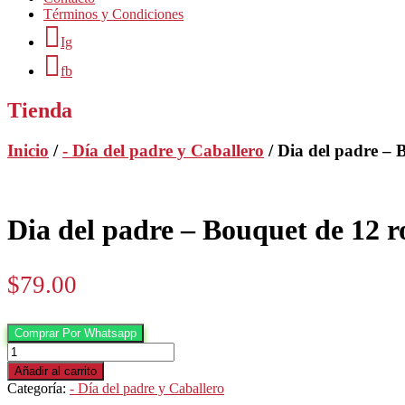
Términos y Condiciones
Ig
fb
Tienda
Inicio
/
- Día del padre y Caballero
/ Dia del padre – 
Dia del padre – Bouquet de 12 r
$
79.00
Comprar Por Whatsapp
Dia
del
Añadir al carrito
padre
Categoría:
- Día del padre y Caballero
-