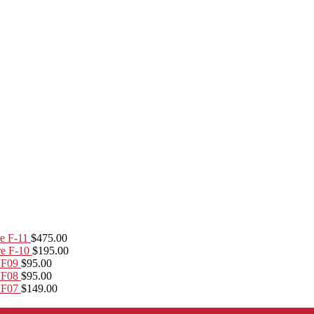
e F-11
$
475.00
re F-10
$
195.00
 F09
$
95.00
 F08
$
95.00
 F07
$
149.00