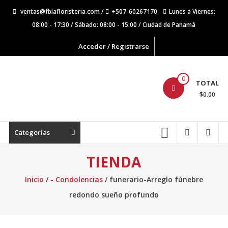
Saltar
ventas@fblafloristeria.com /
+507-60267170
Lunes a Viernes:
contenido
08:00 - 17:30 / Sábado: 08:00 - 15:00 / Ciudad de Panamá
Acceder / Registrarse
La
0
TOTAL
Floristería
$0.00
FB
Floristería
Categorías
Lider
TIENDA
Inicio
/
- Condolencias
/ funerario-Arreglo fúnebre
redondo sueño profundo