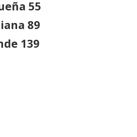
ueña 55
iana 89
nde 139