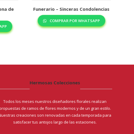
ona de
Funerario – Sinceras Condolencias
COMPRAR POR WHATSAPP
APP
Hermosas Colecciones
Todos los meses nuestros diseñadores florales realizan
propuestas de ramos de flores modernos y de un gran estilo.
Nuestras creaciones son renovadas en cada temporada para
satisfacer tus antojos largo de las estaciones.