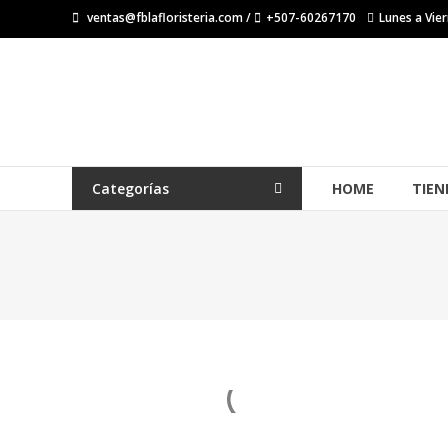
Saltar
ventas@fblafloristeria.com /
+507-60267170
Lunes a Vier
contenido
La
Floristería
FB
Floristería
Categorías
HOME
TIEN
Lider