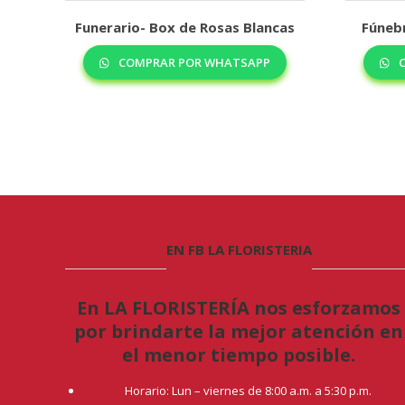
Funerario- Box de Rosas Blancas
Fúneb
COMPRAR POR WHATSAPP
C
EN FB LA FLORISTERIA
En LA FLORISTERÍA nos esforzamos
por brindarte la mejor atención en
el menor tiempo posible.
Horario: Lun – viernes de 8:00 a.m. a 5:30 p.m.