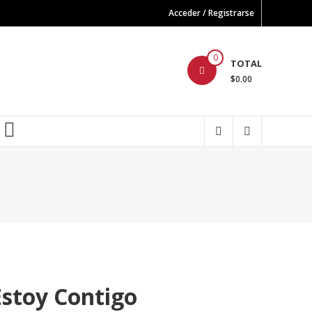
Acceder / Registrarse
0
TOTAL
$0.00
FB
Estoy Contigo