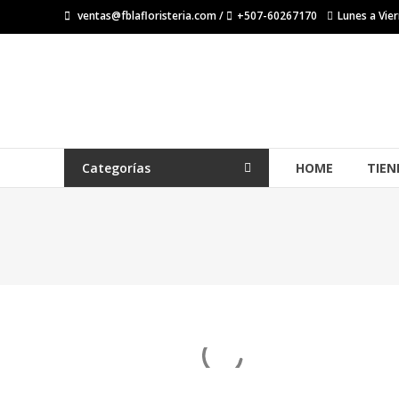
Saltar
ventas@fblafloristeria.com /
+507-60267170
Lunes a Vier
contenido
La
Floristería
FB
Floristería
Categorías
HOME
TIEN
Lider