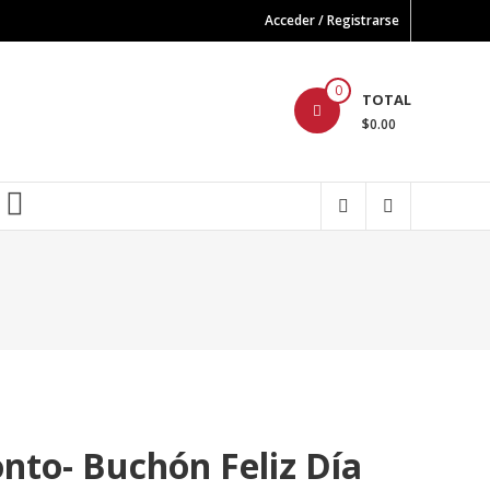
Acceder / Registrarse
0
TOTAL
$0.00
FB
nto- Buchón Feliz Día