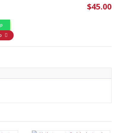
$
45.00
pp
o