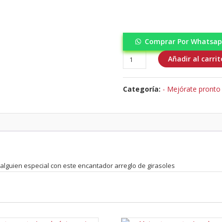
Comprar Por Whatsa
Mejórate
Añadir al carrit
Pronto-
Buchón
Categoría:
- Mejórate pronto
Feliz
día
cantidad
 alguien especial con este encantador arreglo de girasoles