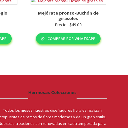
eglo
Mejórate pronto-Buchón de
girasoles
Precio:
$
49.00
APP
COMPRAR POR WHATSAPP
Hermosas Colecciones
Todos los meses nuestros diseñadores florales realizan
propuestas de ramos de flores modernos y de un gran estilo.
Nuestras creaciones son renovadas en cada temporada para