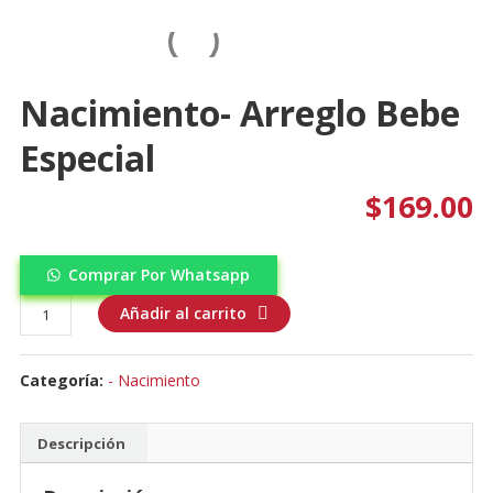
Nacimiento- Arreglo Bebe
Especial
$
169.00
Comprar Por Whatsapp
Nacimiento-
Añadir al carrito
Arreglo
bebe
Categoría:
- Nacimiento
especial
cantidad
Descripción