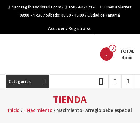
Saltar
ventas@fblafloristeria.com /
+507-60267170
Lunes a Viernes:
contenido
08:00 - 17:30 / Sábado: 08:00 - 15:00 / Ciudad de Panamá
Acceder / Registrarse
La
0
TOTAL
Floristería
$0.00
FB
Floristería
Categorías
Lider
TIENDA
Inicio
/
- Nacimiento
/ Nacimiento- Arreglo bebe especial