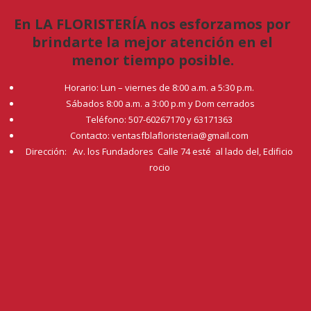
En LA FLORISTERÍA nos esforzamos por
brindarte la mejor atención en el
menor tiempo posible.
Horario: Lun – viernes de 8:00 a.m. a 5:30 p.m.
Sábados 8:00 a.m. a 3:00 p.m y Dom cerrados
Teléfono: 507-60267170 y 63171363
Contacto: ventasfblafloristeria@gmail.com
Dirección: Av. los Fundadores Calle 74 esté al lado del, Edificio
rocio