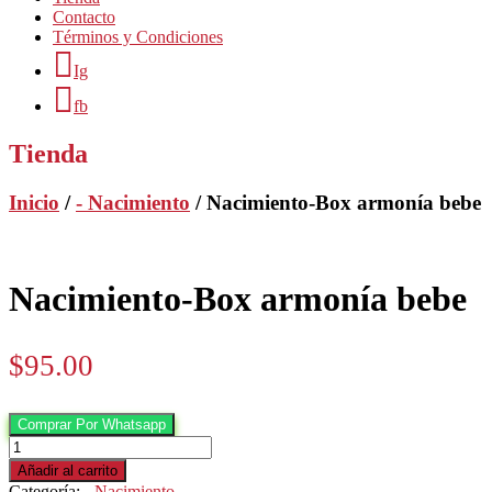
Contacto
Términos y Condiciones
Ig
fb
Tienda
Inicio
/
- Nacimiento
/ Nacimiento-Box armonía bebe
Nacimiento-Box armonía bebe
$
95.00
Comprar Por Whatsapp
Nacimiento-
Box
Añadir al carrito
armonía
Categoría:
- Nacimiento