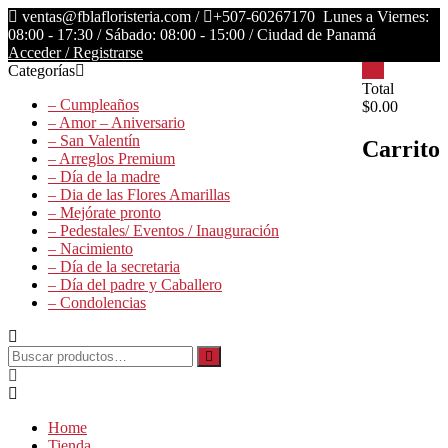
Saltar
ventas@fblafloristeria.com /
+507-60267170
Lunes a Viernes:
contenido
08:00 - 17:30 / Sábado: 08:00 - 15:00 / Ciudad de Panamá
Acceder / Registrarse
Categorías
0
La
Total
– Cumpleaños
$0.00
Floristería
– Amor – Aniversario
FB
– San Valentín
Carrito
– Arreglos Premium
Floristería
– Día de la madre
Lider
– Dia de las Flores Amarillas
– Mejórate pronto
– Pedestales/ Eventos / Inauguración
– Nacimiento
– Día de la secretaria
– Día del padre y Caballero
– Condolencias
Buscar
por:
Home
Tienda