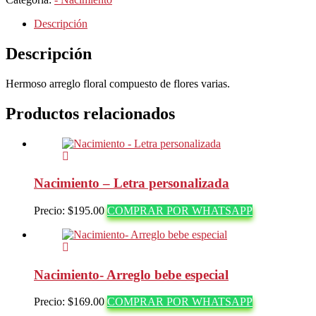
bebe
cantidad
Descripción
Descripción
Hermoso arreglo floral compuesto de flores varias.
Productos relacionados
Nacimiento – Letra personalizada
Precio:
$
195.00
COMPRAR POR WHATSAPP
Nacimiento- Arreglo bebe especial
Precio:
$
169.00
COMPRAR POR WHATSAPP