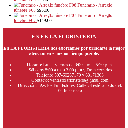
Funerario - Arreglo
fúnebre F08
$
95.00
Funerario - Arreglo
fúnebre F07
$
149.00
EN FB LA FLORISTERIA
En LA FLORISTERÍA nos esforzamos por brindarte la mejor
atención en el menor tiempo posible.
Horario: Lun – viernes de 8:00 a.m. a 5:30 p.m.
Sábados 8:00 a.m. a 3:00 p.m y Dom cerrados
Teléfono: 507-60267170 y 63171363
Contacto: ventasfblafloristeria@gmail.com
Dirección: Av. los Fundadores Calle 74 esté al lado del,
Edificio rocio