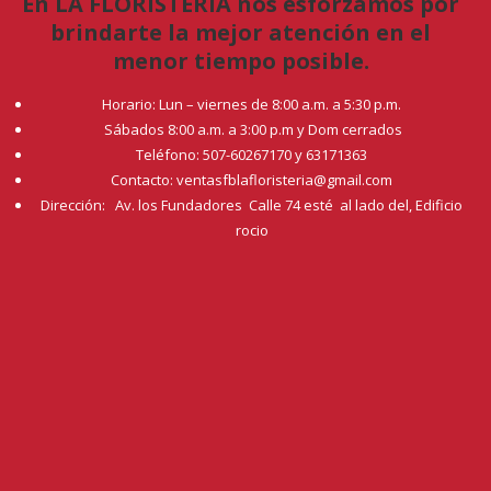
En LA FLORISTERÍA nos esforzamos por
brindarte la mejor atención en el
menor tiempo posible.
Horario: Lun – viernes de 8:00 a.m. a 5:30 p.m.
Sábados 8:00 a.m. a 3:00 p.m y Dom cerrados
Teléfono: 507-60267170 y 63171363
Contacto: ventasfblafloristeria@gmail.com
Dirección: Av. los Fundadores Calle 74 esté al lado del, Edificio
rocio