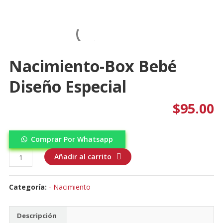
Nacimiento-Box Bebé
Diseño Especial
$
95.00
Comprar Por Whatsapp
Nacimiento-
Añadir al carrito
Box
bebé
Categoría:
- Nacimiento
diseño
especial
cantidad
Descripción