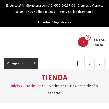
Saltar
ventas@fblafloristeria.com /
+507-60267170
Lunes a Viernes:
contenido
08:00 - 17:30 / Sábado: 08:00 - 15:00 / Ciudad de Panamá
Acceder / Registrarse
La
0
TOTAL
Floristería
$0.00
FB
Floristería
Categorías
Lider
TIENDA
Inicio
/
- Nacimiento
/ Nacimiento-Box bebé diseño
especial