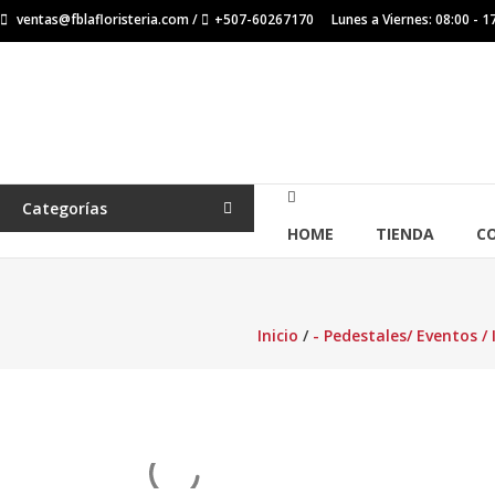
Saltar
ventas@fblafloristeria.com /
+507-60267170
Lunes a Viernes: 08:00 - 1
contenido
La
Floristería
FB
Floristería
Categorías
Lider
HOME
TIENDA
C
Inicio
/
- Pedestales/ Eventos /