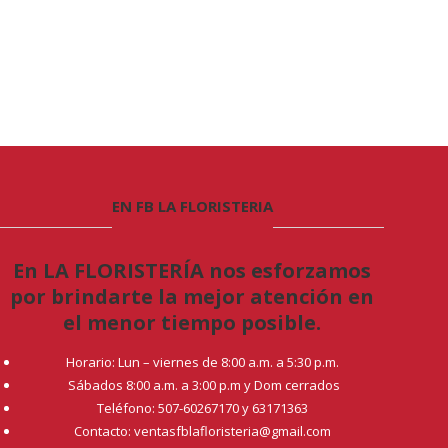
EN FB LA FLORISTERIA
En LA FLORISTERÍA nos esforzamos
por brindarte la mejor atención en
el menor tiempo posible.
Horario: Lun – viernes de 8:00 a.m. a 5:30 p.m.
Sábados 8:00 a.m. a 3:00 p.m y Dom cerrados
Teléfono: 507-60267170 y 63171363
Contacto: ventasfblafloristeria@gmail.com