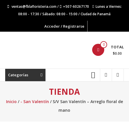
Saltar
ventas@fblafloristeria.com /
+507-60267170
Lunes a Viernes:
contenido
08:00 - 17:30 / Sábado: 08:00 - 15:00 / Ciudad de Panamá
Acceder / Registrarse
La
0
TOTAL
Floristería
$0.00
FB
Floristería
Categorías
Lider
TIENDA
Inicio
/
- San Valentín
/ S/V San Valentín – Arreglo floral de
mano