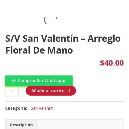
S/V San Valentín – Arreglo
Floral De Mano
$
40.00
Comprar Por Whatsapp
S/V
Añadir al carrito
San
Valentín
Categoría:
- San Valentín
-
Arreglo
floral
Descripción
de