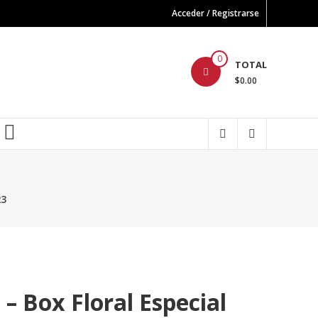
Acceder / Registrarse
0
TOTAL
$0.00
FB
23
– Box Floral Especial