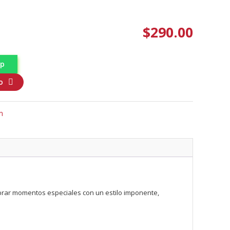
$
290.00
pp
o
m
ebrar momentos especiales con un estilo imponente,