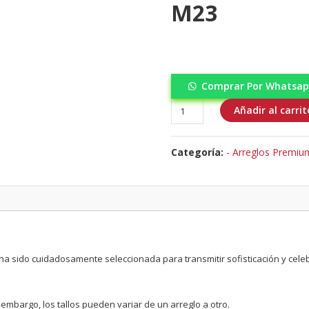
M23
Comprar Por Whatsa
Arreglo
Añadir al carrit
Maxi
–
Categoría:
- Arreglos Premiu
Box
Floral
especial
M23
cantidad
 ha sido cuidadosamente seleccionada para transmitir sofisticación y cel
n embargo, los tallos pueden variar de un arreglo a otro.