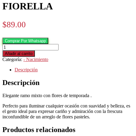
FIORELLA
$
89.00
Comprar Por Whatsapp
Nacimiento
-
Añadir al carrito
Box
Categoría:
- Nacimiento
floral
FIORELLA
Descripción
cantidad
Descripción
Elegante ramo mixto con flores de temporada .
Perfecto para iluminar cualquier ocasión con suavidad y belleza, es
el gesto ideal para expresar cariño y admiración con la frescura
inconfundible de un arreglo de
flores pasteles
.
Productos relacionados