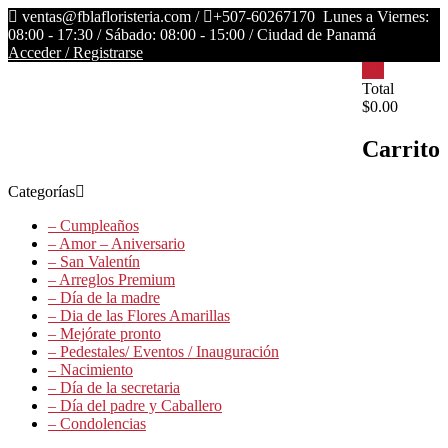
Saltar
ventas@fblafloristeria.com /
+507-60267170
Lunes a Viernes:
contenido
08:00 - 17:30 / Sábado: 08:00 - 15:00 / Ciudad de Panamá
Acceder / Registrarse
0
La
Total
$0.00
Floristería
FB
Carrito
Floristería
Lider
Categorías
– Cumpleaños
– Amor – Aniversario
– San Valentín
– Arreglos Premium
– Día de la madre
– Dia de las Flores Amarillas
– Mejórate pronto
– Pedestales/ Eventos / Inauguración
– Nacimiento
– Día de la secretaria
– Día del padre y Caballero
– Condolencias