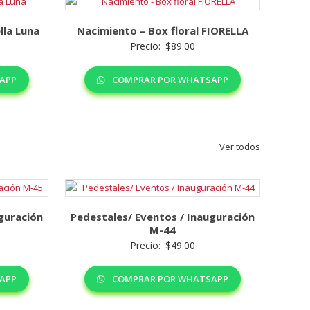
lla Luna
Nacimiento – Box floral FIORELLA
Precio:
$
89.00
APP
COMPRAR POR WHATSAPP
Ver todos
guración
Pedestales/ Eventos / Inauguración
M-44
Precio:
$
49.00
APP
COMPRAR POR WHATSAPP