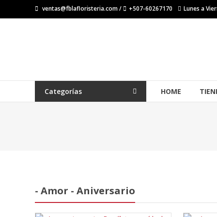
Saltar
ventas@fblafloristeria.com /
+507-60267170
Lunes a Vier
contenido
La
Floristería
FB
Floristería
Categorías
HOME
TIEN
Lider
- Amor - Aniversario