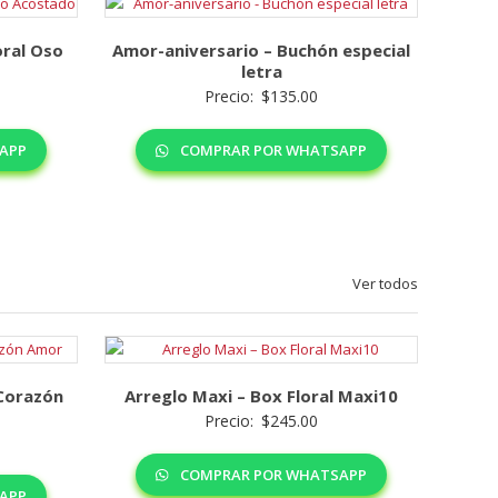
oral Oso
Amor-aniversario – Buchón especial
letra
Precio:
$
135.00
APP
COMPRAR POR WHATSAPP
Ver todos
 Corazón
Arreglo Maxi – Box Floral Maxi10
Precio:
$
245.00
COMPRAR POR WHATSAPP
APP