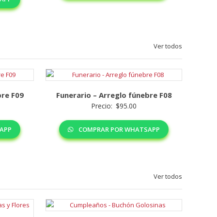
Ver todos
bre F09
Funerario – Arreglo fúnebre F08
Precio:
$
95.00
APP
COMPRAR POR WHATSAPP
Ver todos